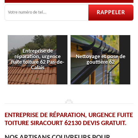
eprise de
ion, urgence
Nettoyage et pose de
Pose et répar
ture 62 Pas-de-
gouttière 62
velux 
Calais
ENTREPRISE DE RÉPARATION, URGENCE FUITE
TOITURE SIRACOURT 62130 DEVIS GRATUIT.