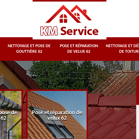
NETTOYAGE ET POSE DE
POSE ET RÉPARATION
NETTOYAGE ET D
GOUTTIÈRE 62
DE VELUX 62
DE TOITUR
Nettoyage et
pose de
Pose et réparation de
démoussage d
 62
velux 62
toiture 62