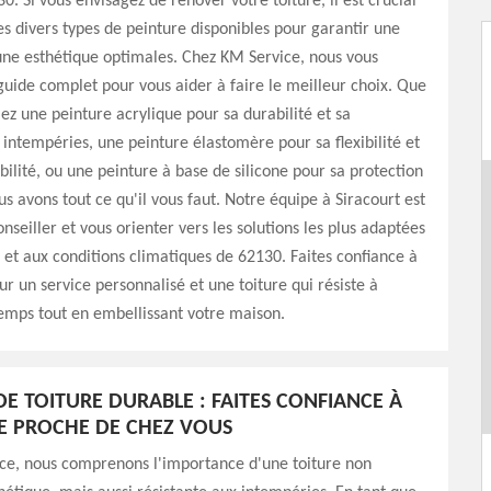
0. Si vous envisagez de rénover votre toiture, il est crucial
es divers types de peinture disponibles pour garantir une
une esthétique optimales. Chez KM Service, nous vous
uide complet pour vous aider à faire le meilleur choix. Que
ez une peinture acrylique pour sa durabilité et sa
 intempéries, une peinture élastomère pour sa flexibilité et
lité, ou une peinture à base de silicone pour sa protection
s avons tout ce qu'il vous faut. Notre équipe à Siracourt est
nseiller et vous orienter vers les solutions les plus adaptées
e et aux conditions climatiques de 62130. Faites confiance à
r un service personnalisé et une toiture qui résiste à
emps tout en embellissant votre maison.
DE TOITURE DURABLE : FAITES CONFIANCE À
E PROCHE DE CHEZ VOUS
ce, nous comprenons l'importance d'une toiture non