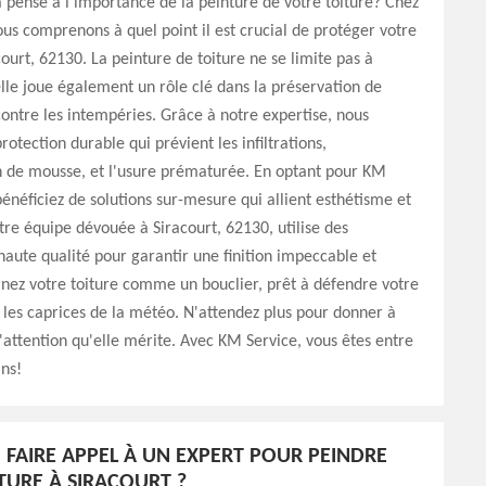
 pensé à l'importance de la peinture de votre toiture? Chez
us comprenons à quel point il est crucial de protéger votre
ourt, 62130. La peinture de toiture ne se limite pas à
elle joue également un rôle clé dans la préservation de
contre les intempéries. Grâce à notre expertise, nous
otection durable qui prévient les infiltrations,
n de mousse, et l'usure prématurée. En optant pour KM
bénéficiez de solutions sur-mesure qui allient esthétisme et
tre équipe dévouée à Siracourt, 62130, utilise des
aute qualité pour garantir une finition impeccable et
nez votre toiture comme un bouclier, prêt à défendre votre
les caprices de la météo. N'attendez plus pour donner à
'attention qu'elle mérite. Avec KM Service, vous êtes entre
ns!
FAIRE APPEL À UN EXPERT POUR PEINDRE
TURE À SIRACOURT ?