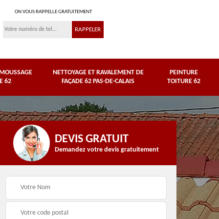
ON VOUS RAPPELLE GRATUITEMENT
ÉMOUSSAGE
NETTOYAGE ET RAVALEMENT DE
PEINTURE
E 62
FAÇADE 62 PAS-DE-CALAIS
TOITURE 62
DEVIS GRATUIT
Demandez votre devis gratuitement
Nettoyage et
e
ravalement de façade
Peinture toiture 62
62 Pas-de-Calais