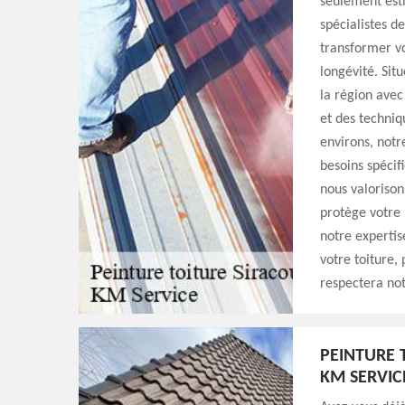
seulement esth
spécialistes d
transformer vo
longévité. Sit
la région avec
et des techniq
environs, notr
besoins spécif
nous valorison
protège votre 
notre expertis
votre toiture,
respectera no
PEINTURE 
KM SERVIC