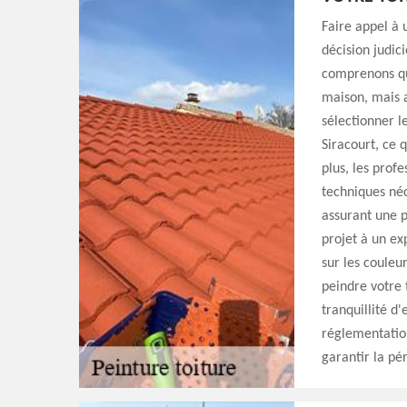
Faire appel à 
décision judic
comprenons qu
maison, mais a
sélectionner l
Siracourt, ce 
plus, les prof
techniques néc
assurant une p
projet à un ex
sur les couleur
peindre votre 
tranquillité d'
réglementation
garantir la pér