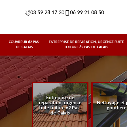
03 59 28 17 30
06 99 21 08 50
COUVREUR 62 PAS-
ENTREPRISE DE RÉPARATION, URGENCE FUITE
DE-CALAIS
TOITURE 62 PAS-DE-CALAIS
Entreprise de
62 Pas-de-
réparation, urgence
Nettoyage et 
lais
fuite toiture 62 Pas-
gouttière
de-Calais