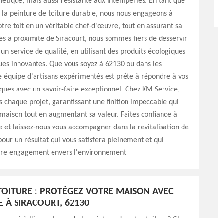
étique, mais aussi résistante aux intempéries. En tant que
e la peinture de toiture durable, nous nous engageons à
tre toit en un véritable chef-d'œuvre, tout en assurant sa
ués à proximité de Siracourt, nous sommes fiers de desservir
 un service de qualité, en utilisant des produits écologiques
ues innovantes. Que vous soyez à 62130 ou dans les
e équipe d'artisans expérimentés est prête à répondre à vos
iques avec un savoir-faire exceptionnel. Chez KM Service,
s chaque projet, garantissant une finition impeccable qui
maison tout en augmentant sa valeur. Faites confiance à
e et laissez-nous vous accompagner dans la revitalisation de
 pour un résultat qui vous satisfera pleinement et qui
tre engagement envers l'environnement.
TOITURE : PROTÉGEZ VOTRE MAISON AVEC
E À SIRACOURT, 62130