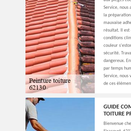
aux pièges cou
Service, nous 
la préparation
mauvaise adhé
résultat. Il es
conditions cli
couleur s'est
sécurité. Trav
dangereux. Enf
par temps hum
Service, nous 
de ces élément
GUIDE COM
TOITURE P
Bienvenue chez