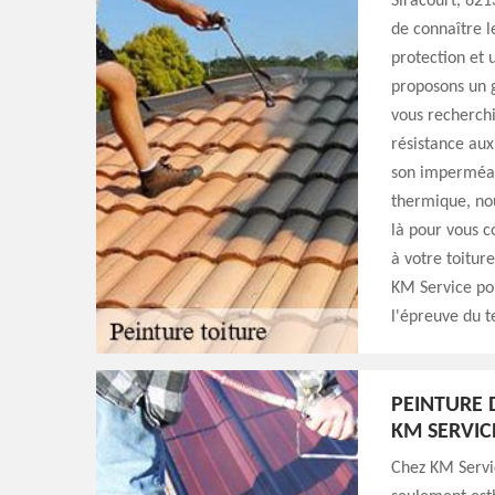
Siracourt, 6213
de connaître l
protection et 
proposons un g
vous recherchi
résistance aux
son imperméabi
thermique, nou
là pour vous co
à votre toitur
KM Service pou
l'épreuve du t
PEINTURE 
KM SERVIC
Chez KM Servi