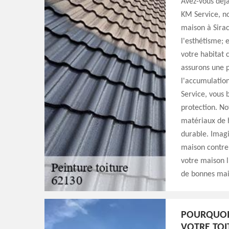
Avez-vous déjà
KM Service, no
maison à Sirac
l'esthétisme; 
votre habitat 
assurons une pr
l'accumulatio
Service, vous 
protection. No
matériaux de h
durable. Imagi
maison contre 
votre maison l
de bonnes mai
POURQUOI 
VOTRE TOI