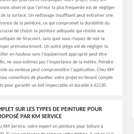
rants qui pourraient compliquer votre projet. Chez KM
avons observé que l'erreur la plus fréquente est de négliger
 de la surface. Un nettoyage insuffisant peut entraîner une
rence de la peinture, ce qui compromet la durabilité du
t crucial de choisir la peinture adéquate qui résiste aux
matiques de Siracourt, sans quoi vous risquez de voir la
omper prématurément. Un autre piège est de négliger la
ailler en hauteur sans l'équipement approprié peut être
in, ne sous-estimez pas l'importance de la météo. Peindre
ide ou venteux peut compromettre l'application. Chez KM
vous conseillons de planifier votre projet en tenant compte
s pour garantir un toit impeccable et durable à 62130.
PLET SUR LES TYPES DE PEINTURE POUR
ROPOSÉ PAR KM SERVICE
 KM Service, votre expert en peinture pour toiture à