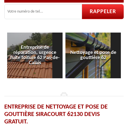
Entreprise de
paration, urgence
Nettoyage et pose de
Pose et r
e toiture 62 Pas-de-
gouttière 62
ve
Calais
ENTREPRISE DE NETTOYAGE ET POSE DE
GOUTTIÈRE SIRACOURT 62130 DEVIS
GRATUIT.