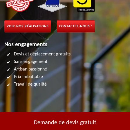
VOIR NOS RÉALISATIONS
CONTACTEZ-NOUS !
Nos engagements
Devis et déplacement gratuits
Sans engagement
Artisan passionné
Prix imbattable
Travail de qualité
Demande de devis gratuit