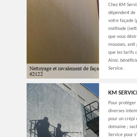
Chez KM Servic
dépendent de 
votre façade (p
méthode (netto
que vous désir
mousses, anti 
que les tarifs
Ainsi, bénéfic
Service.
KM SERVIC
Pour protéger
diverses intem
pour un crépi 
domaine ; sac
Service pour s