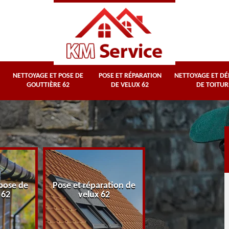
NETTOYAGE ET POSE DE
POSE ET RÉPARATION
NETTOYAGE ET D
GOUTTIÈRE 62
DE VELUX 62
DE TOITUR
Nettoyage et
pose de
Pose et réparation de
démoussage d
 62
velux 62
toiture 62