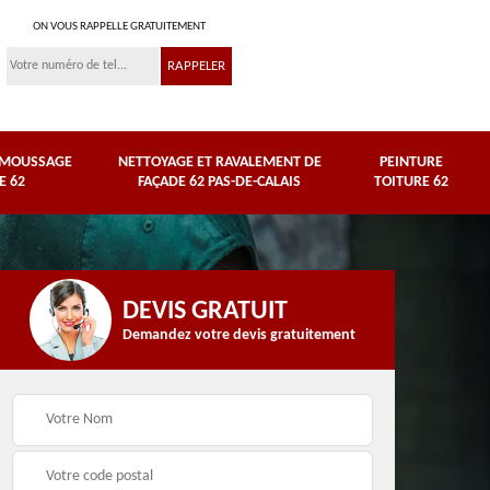
ON VOUS RAPPELLE GRATUITEMENT
ÉMOUSSAGE
NETTOYAGE ET RAVALEMENT DE
PEINTURE
E 62
FAÇADE 62 PAS-DE-CALAIS
TOITURE 62
DEVIS GRATUIT
Demandez votre devis gratuitement
Nettoyage et
e
ravalement de façade
Peinture toiture 62
62 Pas-de-Calais