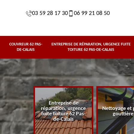
03 59 28 17 30
06 99 21 08 50
COUVREUR 62 PAS-
ENTREPRISE DE RÉPARATION, URGENCE FUITE
DE-CALAIS
TOITURE 62 PAS-DE-CALAIS
Entreprise de
62 Pas-de-
réparation, urgence
Nettoyage et 
lais
fuite toiture 62 Pas-
gouttière
de-Calais