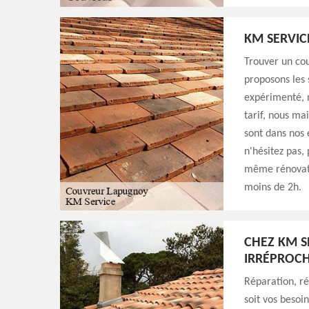
KM SERVIC
Trouver un cou
proposons les
expérimenté, n
tarif, nous ma
sont dans nos 
n'hésitez pas,
même rénovati
moins de 2h.
CHEZ KM S
IRRÉPROCH
Réparation, r
soit vos besoi