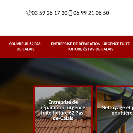
03 59 28 17 30
06 99 21 08 50
COUVREUR 62 PAS-
ENTREPRISE DE RÉPARATION, URGENCE FUITE
DE-CALAIS
TOITURE 62 PAS-DE-CALAIS
Entreprise de
62 Pas-de-
réparation, urgence
Nettoyage et 
lais
fuite toiture 62 Pas-
gouttière
de-Calais