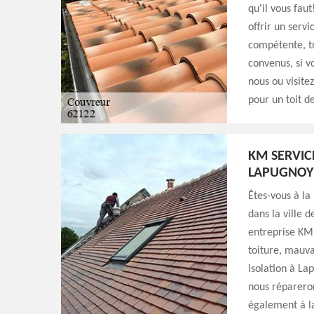
qu'il vous fau
offrir un servi
compétente, tr
convenus, si v
nous ou visite
pour un toit d
KM SERVIC
LAPUGNOY
Êtes-vous à la
dans la ville 
entreprise KM 
toiture, mauva
isolation à Lap
nous répareron
également à la