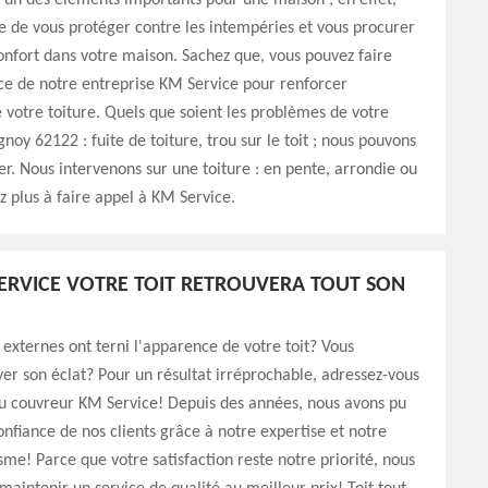
 l’un des éléments importants pour une maison ; en effet,
le de vous protéger contre les intempéries et vous procurer
onfort dans votre maison. Sachez que, vous pouvez faire
ce de notre entreprise KM Service pour renforcer
e votre toiture. Quels que soient les problèmes de votre
noy 62122 : fuite de toiture, trou sur le toit ; nous pouvons
r. Nous intervenons sur une toiture : en pente, arrondie ou
ez plus à faire appel à KM Service.
ERVICE VOTRE TOIT RETROUVERA TOUT SON
 externes ont terni l'apparence de votre toit? Vous
ver son éclat? Pour un résultat irréprochable, adressez-vous
u couvreur KM Service! Depuis des années, nous avons pu
onfiance de nos clients grâce à notre expertise et notre
sme! Parce que votre satisfaction reste notre priorité, nous