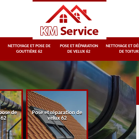
NETTOYAGE ET POSE DE
POSE ET RÉPARATION
NETTOYAGE ET D
GOUTTIÈRE 62
DE VELUX 62
DE TOITUR
Nettoyage et
pose de
Pose et réparation de
démoussage d
 62
velux 62
toiture 62