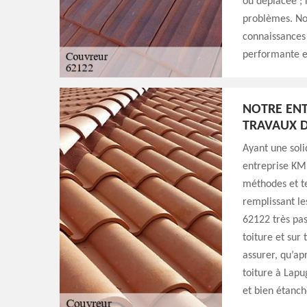
ou déplacée ; 
problèmes. No
connaissances 
performante et
NOTRE ENT
TRAVAUX D
Ayant une soli
entreprise KM 
méthodes et te
remplissant le
62122 très pas
toiture et sur
assurer, qu’ap
toiture à Lapu
et bien étanch