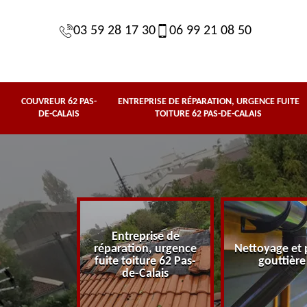
03 59 28 17 30
06 99 21 08 50
COUVREUR 62 PAS-
ENTREPRISE DE RÉPARATION, URGENCE FUITE
DE-CALAIS
TOITURE 62 PAS-DE-CALAIS
Entreprise de
62 Pas-de-
réparation, urgence
Nettoyage et 
lais
fuite toiture 62 Pas-
gouttière
de-Calais