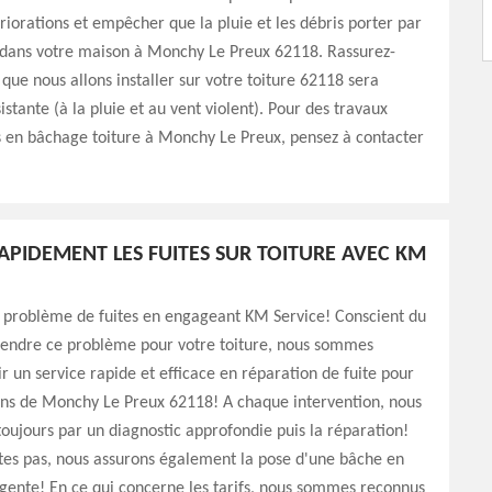
riorations et empêcher que la pluie et les débris porter par
e dans votre maison à Monchy Le Preux 62118. Rassurez-
 que nous allons installer sur votre toiture 62118 sera
sistante (à la pluie et au vent violent). Pour des travaux
s en bâchage toiture à Monchy Le Preux, pensez à contacter
APIDEMENT LES FUITES SUR TOITURE AVEC KM
u problème de fuites en engageant KM Service! Conscient du
endre ce problème pour votre toiture, nous sommes
ir un service rapide et efficace en réparation de fuite pour
ons de Monchy Le Preux 62118! A chaque intervention, nous
ujours par un diagnostic approfondie puis la réparation!
tes pas, nous assurons également la pose d'une bâche en
rgente! En ce qui concerne les tarifs, nous sommes reconnus