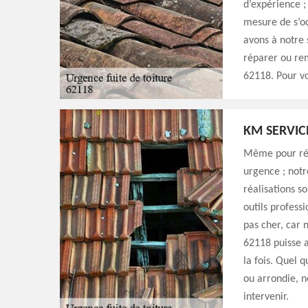
d’expérience ;
mesure de s’oc
avons à notre 
réparer ou rem
62118. Pour vo
KM SERVIC
Même pour rép
urgence ; notr
réalisations s
outils profess
pas cher, car 
62118 puisse a
la fois. Quel q
ou arrondie, n
intervenir.