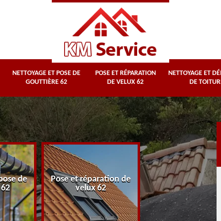
NETTOYAGE ET POSE DE
POSE ET RÉPARATION
NETTOYAGE ET D
GOUTTIÈRE 62
DE VELUX 62
DE TOITUR
Nettoyage et
pose de
Pose et réparation de
démoussage d
 62
velux 62
toiture 62