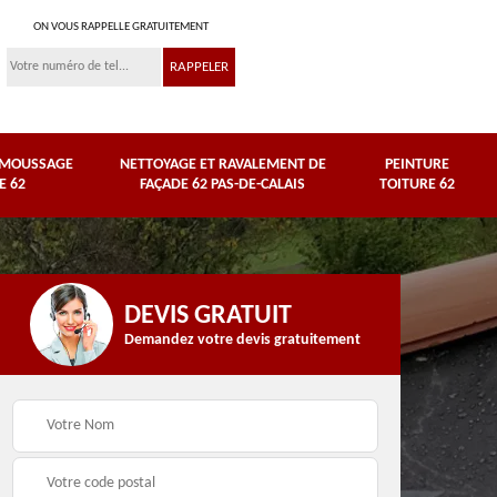
ON VOUS RAPPELLE GRATUITEMENT
ÉMOUSSAGE
NETTOYAGE ET RAVALEMENT DE
PEINTURE
E 62
FAÇADE 62 PAS-DE-CALAIS
TOITURE 62
DEVIS GRATUIT
Demandez votre devis gratuitement
Nettoyage et
e
ravalement de façade
Peinture toiture 62
62 Pas-de-Calais