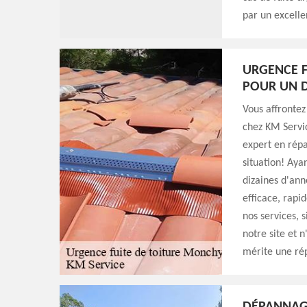
par un excelle
URGENCE F
POUR UN 
Vous affrontez
chez KM Servi
expert en répa
situation! Aya
dizaines d'an
efficace, rapi
nos services, s
notre site et 
mérite une ré