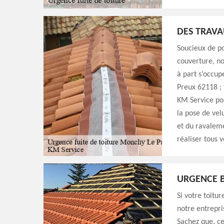
DES TRAVA
Soucieux de po
couverture, no
à part s’occup
Preux 62118 ; 
KM Service pou
la pose de vel
et du ravaleme
réaliser tous 
URGENCE B
Si votre toitu
notre entrepri
Sachez que, ce