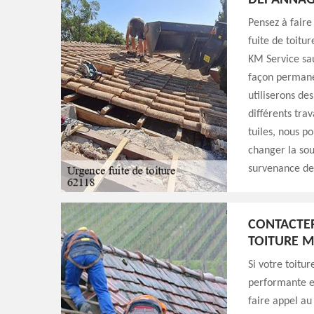
DÉPANNAGE
Pensez à faire
fuite de toitu
KM Service sau
façon permane
utiliserons de
différents tra
tuiles, nous p
changer la sou
survenance de f
CONTACTER
TOITURE M
Si votre toitu
performante et
faire appel au