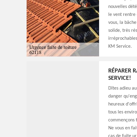
nouvelles dété
le vent rentr
vous, la bâche
solide, très ré
irréprochable
KM Service.
RÉPARER R
SERVICE!
Dîtes adieu a
danger qu'eng
heureux d'offr
tous les envir
commençons to
Ne vous en fai
cas de fuite u