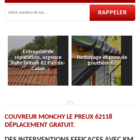
se de
 urgence
Nettoyage et pose de
Pose et réparatio
 62 Pas-de-
gouttière 62
velux 62
is
COUVREUR MONCHY LE PREUX 62118
DÉPLACEMENT GRATUIT.