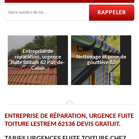
de
gence
Nettoyage et pose de
Pose et réparation de
Pas-de-
gouttière 62
velux 62
ENTREPRISE DE RÉPARATION, URGENCE FUITE
TOITURE LESTREM 62136 DEVIS GRATUIT.