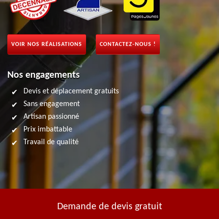
VOIR NOS RÉALISATIONS
CONTACTEZ-NOUS !
Nos engagements
Devis et déplacement gratuits
Sans engagement
Artisan passionné
Prix imbattable
Travail de qualité
Demande de devis gratuit