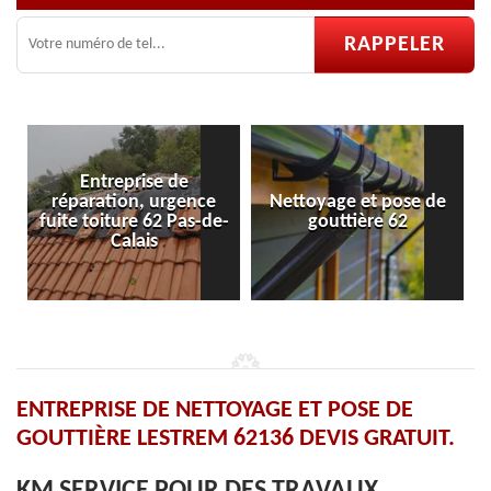
Entreprise de
réparation, urgence
Nettoyage et pose de
Pos
fuite toiture 62 Pas-de-
gouttière 62
Calais
ENTREPRISE DE NETTOYAGE ET POSE DE
GOUTTIÈRE LESTREM 62136 DEVIS GRATUIT.