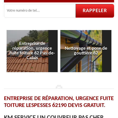
ntreprise de
ation, urgence
Nettoyage et pose de
Pose et rép
oiture 62 Pas-de-
gouttière 62
velu
Calais
ENTREPRISE DE RÉPARATION, URGENCE FUITE
TOITURE LESPESSES 62190 DEVIS GRATUIT.