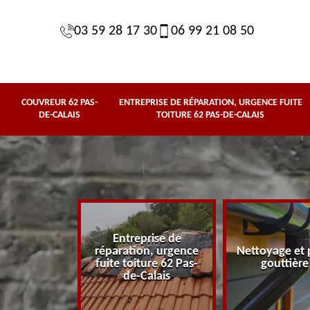
03 59 28 17 30
06 99 21 08 50
COUVREUR 62 PAS-
ENTREPRISE DE RÉPARATION, URGENCE FUITE
DE-CALAIS
TOITURE 62 PAS-DE-CALAIS
Entreprise de
62 Pas-de-
réparation, urgence
Nettoyage et 
lais
fuite toiture 62 Pas-
gouttière
de-Calais