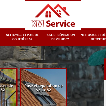
NETTOYAGE ET POSE DE
POSE ET RÉPARATION
NETTOYAGE ET D
GOUTTIÈRE 62
DE VELUX 62
DE TOITUR
Nettoyage et
pose de
Pose et réparation de
démoussage d
 62
velux 62
toiture 62