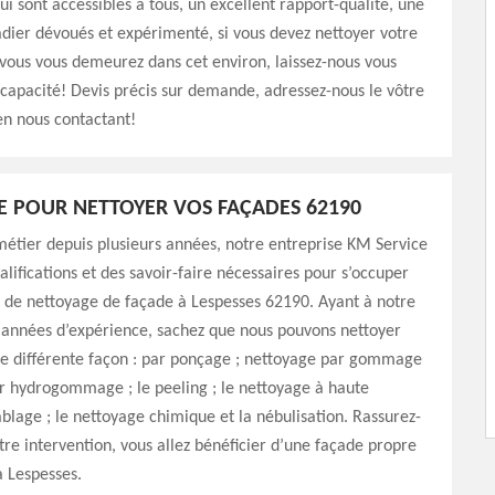
qui sont accessibles à tous, un excellent rapport-qualité, une
dier dévoués et expérimenté, si vous devez nettoyer votre
vous vous demeurez dans cet environ, laissez-nous vous
capacité! Devis précis sur demande, adressez-nous le vôtre
en nous contactant!
E POUR NETTOYER VOS FAÇADES 62190
métier depuis plusieurs années, notre entreprise KM Service
alifications et des savoir-faire nécessaires pour s’occuper
 de nettoyage de façade à Lespesses 62190. Ayant à notre
s années d’expérience, sachez que nous pouvons nettoyer
de différente façon : par ponçage ; nettoyage par gommage
r hydrogommage ; le peeling ; le nettoyage à haute
sablage ; le nettoyage chimique et la nébulisation. Rassurez-
tre intervention, vous allez bénéficier d’une façade propre
à Lespesses.