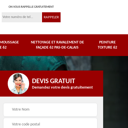
ON VOUS RAPPELLE GRATUITEMENT
ÉMOUSSAGE
NETTOYAGE ET RAVALEMENT DE
PEINTURE
E 62
FAÇADE 62 PAS-DE-CALAIS
TOITURE 62
DEVIS GRATUIT
Demandez votre devis gratuitement
Nettoyage et
e
ravalement de façade
Peinture toiture 62
62 Pas-de-Calais