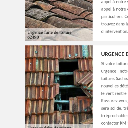
appel à notre 
appel à notre 
particuliers. 
trouvez dans l
d’intervention
URGENCE B
Si votre toitu
urgence ; notr
toiture. Sache
nouvelles dété
le vent rentr
Rassurez-vous,
sera solide, tr
irréprochable
contacter KM 