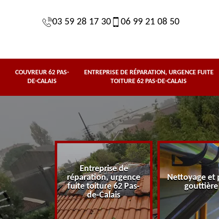
03 59 28 17 30
06 99 21 08 50
COUVREUR 62 PAS-
ENTREPRISE DE RÉPARATION, URGENCE FUITE
DE-CALAIS
TOITURE 62 PAS-DE-CALAIS
Entreprise de
62 Pas-de-
réparation, urgence
Nettoyage et 
lais
fuite toiture 62 Pas-
gouttière
de-Calais