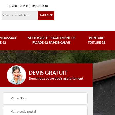
ON VOUS RAPPELLE GRATUITEMENT
ÉMOUSSAGE
NETTOYAGE ET RAVALEMENT DE
PEINTURE
E 62
FAÇADE 62 PAS-DE-CALAIS
TOITURE 62
DEVIS GRATUIT
Demandez votre devis gratuitement
Nettoyage et
e
ravalement de façade
Peinture toiture 62
62 Pas-de-Calais