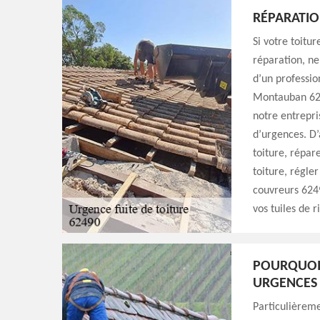
RÉPARATIO
Si votre toitu
réparation, ne
d’un professio
Montauban 624
notre entrepri
d’urgences. D’
toiture, répar
toiture, régle
couvreurs 6249
vos tuiles de ri
POURQUOI
URGENCES 
Particulièreme