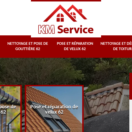
NETTOYAGE ET POSE DE
POSE ET RÉPARATION
NETTOYAGE ET D
GOUTTIÈRE 62
DE VELUX 62
DE TOITUR
Nettoyage et
pose de
Pose et réparation de
démoussage d
 62
velux 62
toiture 62