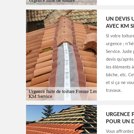
UN DEVIS 
AVEC KM S
Si votre toitu
urgence ; n’hé
Service. Juste 
devis qu’après 
les éléments à
bâche, etc. Ce
et si ça ne vo
travaux.
URGENCE F
POUR UN 
Vous affrontez