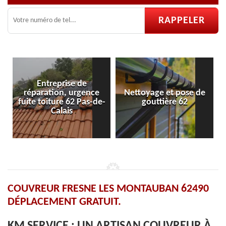
ce
Nettoyage et pose de
Pose et réparation de
-de-
gouttière 62
velux 62
COUVREUR FRESNE LES MONTAUBAN 62490
DÉPLACEMENT GRATUIT.