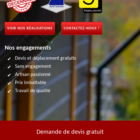
VOIR NOS RÉALISATIONS
CONTACTEZ-NOUS !
Nos engagements
Devis et déplacement gratuits
Sans engagement
Artisan passionné
Prix imbattable
Travail de qualité
Demande de devis gratuit