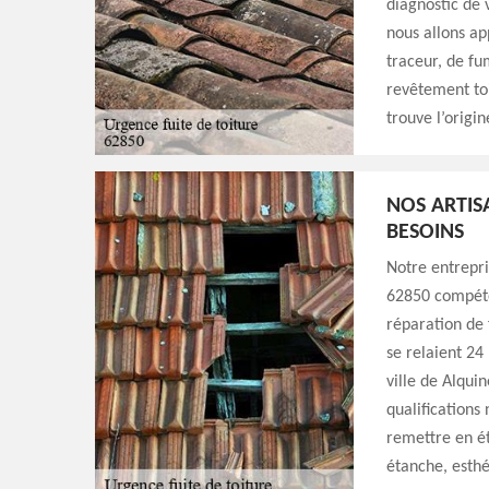
diagnostic de v
nous allons ap
traceur, de fu
revêtement to
trouve l’origi
NOS ARTIS
BESOINS
Notre entrepri
62850 compéten
réparation de 
se relaient 24
ville de Alqui
qualifications
remettre en éta
étanche, esthé