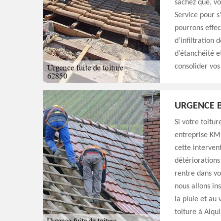
sachez que, vo
Service pour s
pourrons effec
d’infiltration
d’étanchéité e
consolider vos 
URGENCE B
Si votre toitu
entreprise KM 
cette interven
détériorations
rentre dans vo
nous allons ins
la pluie et au
toiture à Alqu