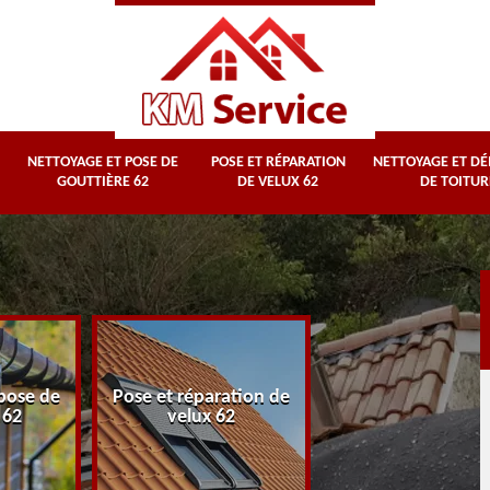
NETTOYAGE ET POSE DE
POSE ET RÉPARATION
NETTOYAGE ET D
GOUTTIÈRE 62
DE VELUX 62
DE TOITUR
Nettoyage et
pose de
Pose et réparation de
démoussage d
 62
velux 62
toiture 62