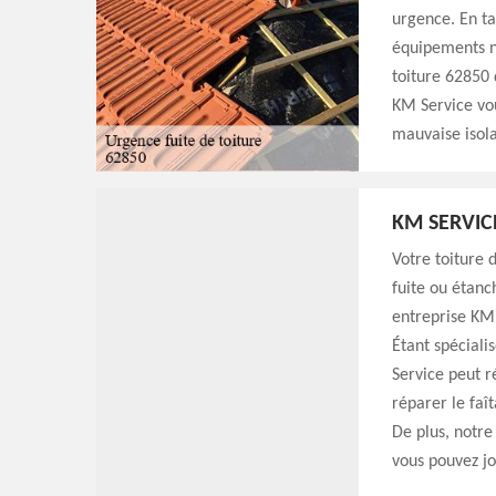
urgence. En ta
équipements né
toiture 62850 
KM Service vou
mauvaise isola
KM SERVIC
Votre toiture 
fuite ou étanch
entreprise KM 
Étant spéciali
Service peut ré
réparer le faît
De plus, notre
vous pouvez j