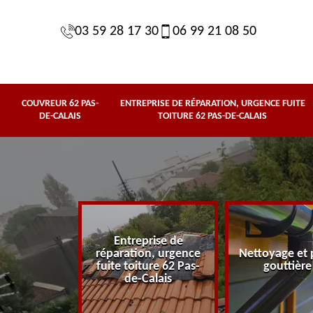
03 59 28 17 30
06 99 21 08 50
COUVREUR 62 PAS-
ENTREPRISE DE RÉPARATION, URGENCE FUITE
DE-CALAIS
TOITURE 62 PAS-DE-CALAIS
Entreprise de
62 Pas-de-
réparation, urgence
Nettoyage et 
lais
fuite toiture 62 Pas-
gouttière
de-Calais