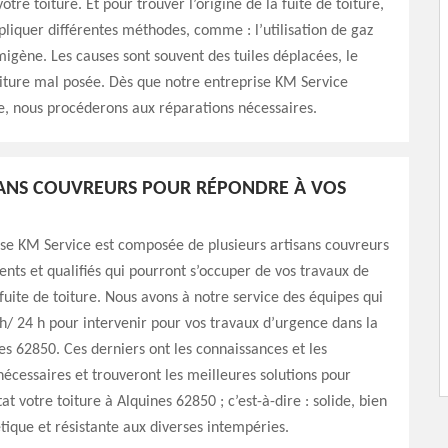
otre toiture. Et pour trouver l’origine de la fuite de toiture,
pliquer différentes méthodes, comme : l’utilisation de gaz
migène. Les causes sont souvent des tuiles déplacées, le
iture mal posée. Dès que notre entreprise KM Service
ne, nous procéderons aux réparations nécessaires.
ANS COUVREURS POUR RÉPONDRE À VOS
se KM Service est composée de plusieurs artisans couvreurs
ts et qualifiés qui pourront s’occuper de vos travaux de
fuite de toiture. Nous avons à notre service des équipes qui
 h/ 24 h pour intervenir pour vos travaux d’urgence dans la
nes 62850. Ces derniers ont les connaissances et les
 nécessaires et trouveront les meilleures solutions pour
t votre toiture à Alquines 62850 ; c’est-à-dire : solide, bien
tique et résistante aux diverses intempéries.