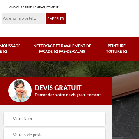
ON VOUS RAPPELLE GRATUITEMENT
ÉMOUSSAGE
NETTOYAGE ET RAVALEMENT DE
PEINTURE
E 62
FAÇADE 62 PAS-DE-CALAIS
TOITURE 62
DEVIS GRATUIT
Demandez votre devis gratuitement
Nettoyage et
e
ravalement de façade
Peinture toiture 62
62 Pas-de-Calais