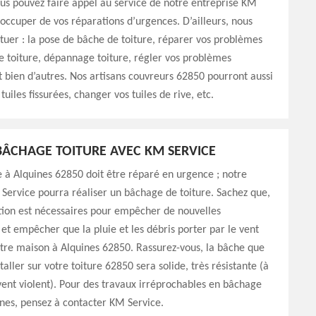
us pouvez faire appel au service de notre entreprise KM
’occuper de vos réparations d’urgences. D’ailleurs, nous
tuer : la pose de bâche de toiture, réparer vos problèmes
 de toiture, dépannage toiture, régler vos problèmes
t bien d’autres. Nos artisans couvreurs 62850 pourront aussi
tuiles fissurées, changer vos tuiles de rive, etc.
ÂCHAGE TOITURE AVEC KM SERVICE
re à Alquines 62850 doit être réparé en urgence ; notre
Service pourra réaliser un bâchage de toiture. Sachez que,
tion est nécessaires pour empêcher de nouvelles
 et empêcher que la pluie et les débris porter par le vent
tre maison à Alquines 62850. Rassurez-vous, la bâche que
taller sur votre toiture 62850 sera solide, très résistante (à
 vent violent). Pour des travaux irréprochables en bâchage
ines, pensez à contacter KM Service.