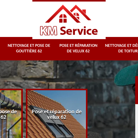
NETTOYAGE ET POSE DE
POSE ET RÉPARATION
NETTOYAGE ET D
GOUTTIÈRE 62
DE VELUX 62
DE TOITUR
Nettoyage et
pose de
Pose et réparation de
démoussage d
 62
velux 62
toiture 62