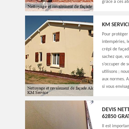
grâce à ces at
KM SERVIC
Pour protéger 
intempéries, l
crépi de façad
sachez que, v
s’occuper de s
utilisons ; no
aux normes. Ai
si vous envisa
DEVIS NET
62850 GRA
Il est import