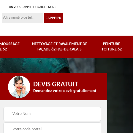
ON VOUS RAPPELLE GRATUITEMENT
ÉMOUSSAGE
NETTOYAGE ET RAVALEMENT DE
PEINTURE
E 62
FAÇADE 62 PAS-DE-CALAIS
TOITURE 62
DEVIS GRATUIT
Demandez votre devis gratuitement
Nettoyage et
e
ravalement de façade
Peinture toiture 62
62 Pas-de-Calais