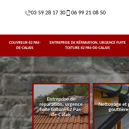
03 59 28 17 30
06 99 21 08 50
COUVREUR 62 PAS-
ENTREPRISE DE RÉPARATION, URGENCE FUITE
DE-CALAIS
TOITURE 62 PAS-DE-CALAIS
Entreprise de
62 Pas-de-
réparation, urgence
Nettoyage et 
lais
fuite toiture 62 Pas-
gouttière
de-Calais