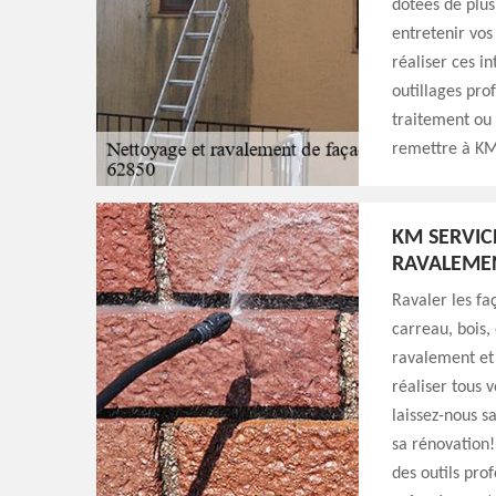
dotées de plus
entretenir vos
réaliser ces i
outillages pro
traitement ou 
remettre à KM
KM SERVIC
RAVALEME
Ravaler les fa
carreau, bois,
ravalement et
réaliser tous 
laissez-nous s
sa rénovation!
des outils pro