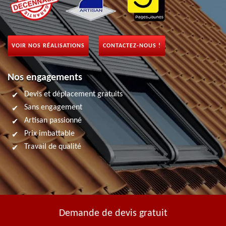
VOIR NOS RÉALISATIONS
CONTACTEZ-NOUS !
Nos engagements
Devis et déplacement gratuits
Sans engagement
Artisan passionné
Prix imbattable
Travail de qualité
Demande de devis gratuit