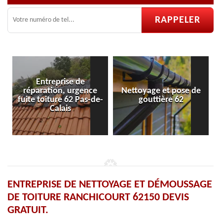
Entreprise de
paration, urgence
Nettoyage et pose de
Pose et r
e toiture 62 Pas-de-
gouttière 62
ve
Calais
ENTREPRISE DE NETTOYAGE ET DÉMOUSSAGE
DE TOITURE RANCHICOURT 62150 DEVIS
GRATUIT.