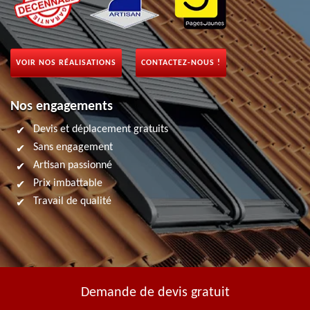
VOIR NOS RÉALISATIONS
CONTACTEZ-NOUS !
Nos engagements
Devis et déplacement gratuits
Sans engagement
Artisan passionné
Prix imbattable
Travail de qualité
Demande de devis gratuit