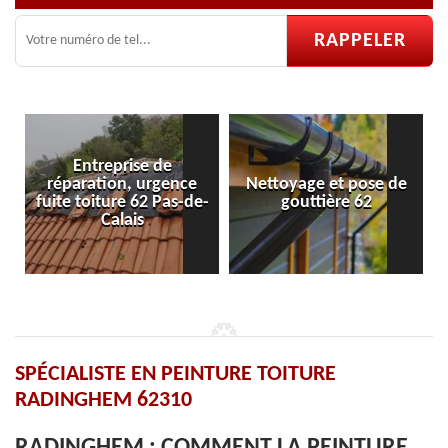
 de
rgence
Nettoyage et pose de
Pose et réparation d
 Pas-de-
gouttière 62
velux 62
SPÉCIALISTE EN PEINTURE TOITURE
RADINGHEM 62310