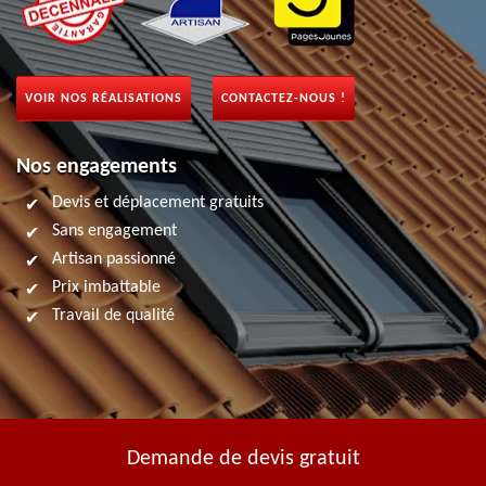
VOIR NOS RÉALISATIONS
CONTACTEZ-NOUS !
Nos engagements
Devis et déplacement gratuits
Sans engagement
Artisan passionné
Prix imbattable
Travail de qualité
Demande de devis gratuit