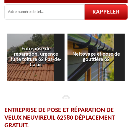
Entreprise de
paration, urgence
Nettoyage et pose de
Pose et r
e toiture 62 Pas-de-
gouttière 62
ve
Calais
ENTREPRISE DE POSE ET RÉPARATION DE
VELUX NEUVIREUIL 62580 DÉPLACEMENT
GRATUIT.