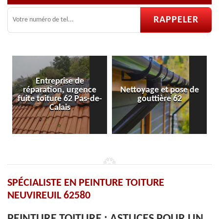
Nettoyage et pose de
Pose et réparation de
-
gouttière 62
velux 62
SPÉCIALISTE EN PEINTURE TOITURE
NEUVIREUIL 62580