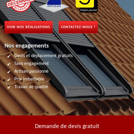
VOIR NOS RÉALISATIONS
CONTACTEZ-NOUS !
Nos engagements
Devis et déplacement gratuits
Sans engagement
Artisan passionné
Prix imbattable
Travail de qualité
Demande de devis gratuit