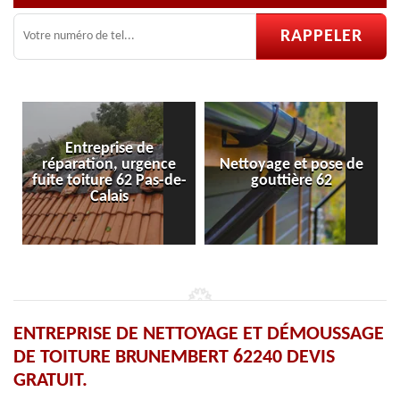
nce
Nettoyage et pose de
Pose et réparation de
s-de-
gouttière 62
velux 62
ENTREPRISE DE NETTOYAGE ET DÉMOUSSAGE
DE TOITURE BRUNEMBERT 62240 DEVIS
GRATUIT.