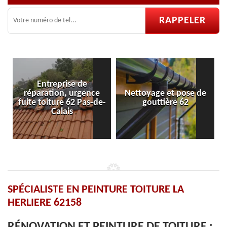
ce
Nettoyage et pose de
Pose et réparation de
-de-
gouttière 62
velux 62
SPÉCIALISTE EN PEINTURE TOITURE LA
HERLIERE 62158