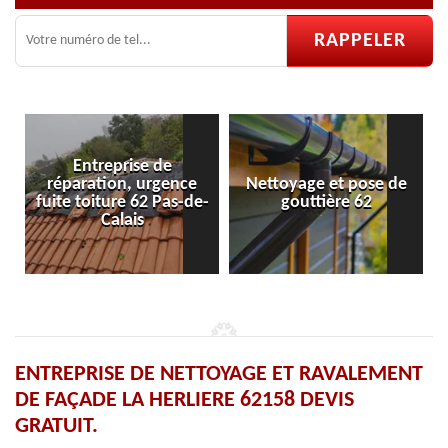
e
ence
Nettoyage et pose de
Pose et réparation de
as-de-
gouttière 62
velux 62
ENTREPRISE DE NETTOYAGE ET RAVALEMENT
DE FAÇADE LA HERLIERE 62158 DEVIS
GRATUIT.