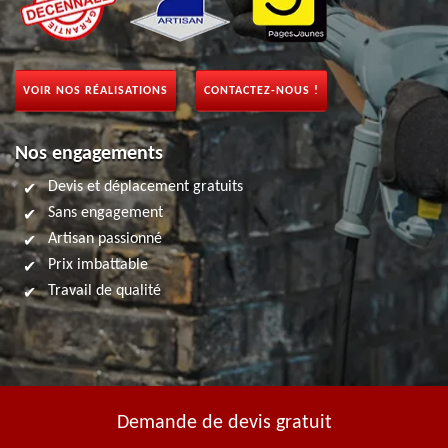
VOIR NOS RÉALISATIONS
CONTACTEZ-NOUS !
Nos engagements
Devis et déplacement gratuits
Sans engagement
Artisan passionné
Prix imbattable
Travail de qualité
Demande de devis gratuit