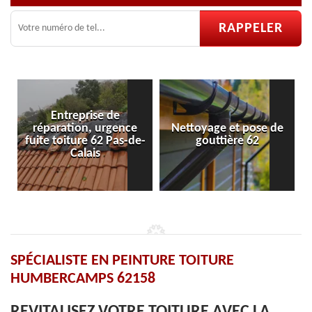
Nettoyage et pose de
Pose et réparation de
e-
gouttière 62
velux 62
SPÉCIALISTE EN PEINTURE TOITURE
HUMBERCAMPS 62158