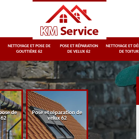
NETTOYAGE ET POSE DE
POSE ET RÉPARATION
NETTOYAGE ET D
GOUTTIÈRE 62
DE VELUX 62
DE TOITUR
Nettoyage et
pose de
Pose et réparation de
démoussage d
 62
velux 62
toiture 62