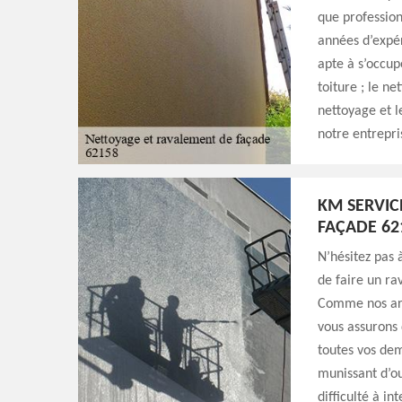
que profession
années d’expér
apte à s’occup
toiture ; le ne
nettoyage et l
notre entrepri
KM SERVIC
FAÇADE 62
N’hésitez pas 
de faire un r
Comme nos arti
vous assurons 
toutes vos de
munissant d’ou
difficulté à i