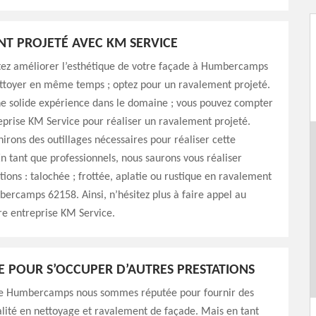
T PROJETÉ AVEC KM SERVICE
itez améliorer l’esthétique de votre façade à Humbercamps
ettoyer en même temps ; optez pour un ravalement projeté.
ne solide expérience dans le domaine ; vous pouvez compter
eprise KM Service pour réaliser un ravalement projeté.
rons des outillages nécessaires pour réaliser cette
En tant que professionnels, nous saurons vous réaliser
itions : talochée ; frottée, aplatie ou rustique en ravalement
ercamps 62158. Ainsi, n’hésitez plus à faire appel au
re entreprise KM Service.
E POUR S’OCCUPER D’AUTRES PRESTATIONS
 de Humbercamps nous sommes réputée pour fournir des
lité en nettoyage et ravalement de façade. Mais en tant