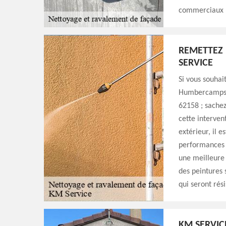
commerciaux ;
REMETTEZ 
SERVICE
Si vous souhai
Humbercamps 6
62158 ; sachez
cette interven
extérieur, il e
performances :
une meilleure 
des peintures 
qui seront rés
KM SERVIC