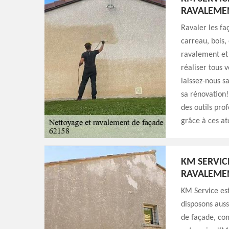
RAVALEME
Ravaler les fa
carreau, bois,
ravalement et
réaliser tous 
laissez-nous s
sa rénovation!
des outils pro
grâce à ces at
KM SERVIC
RAVALEME
KM Service est
disposons auss
de façade, co