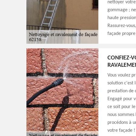
nettoyer votre
gommage ; net
haute pression
Rassurez-vous,
façade propre
CONFIEZ-V
RAVALEMEN
Vous voulez pr
solution c'es
prestation de 
Engagé pour vo
ce soit pour l
nous sommes le
procédons à un
votre façade ! 