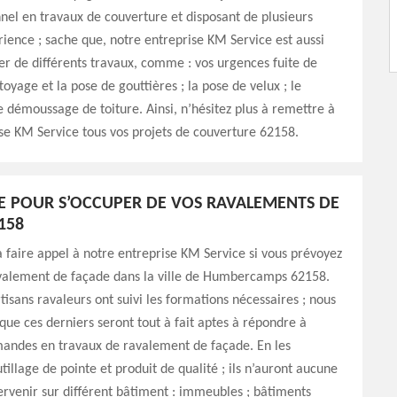
nel en travaux de couverture et disposant de plusieurs
ience ; sache que, notre entreprise KM Service est aussi
er de différents travaux, comme : vos urgences fuite de
ttoyage et la pose de gouttières ; la pose de velux ; le
e démoussage de toiture. Ainsi, n’hésitez plus à remettre à
se KM Service tous vos projets de couverture 62158.
E POUR S’OCCUPER DE VOS RAVALEMENTS DE
158
à faire appel à notre entreprise KM Service si vous prévoyez
avalement de façade dans la ville de Humbercamps 62158.
sans ravaleurs ont suivi les formations nécessaires ; nous
que ces derniers seront tout à fait aptes à répondre à
mandes en travaux de ravalement de façade. En les
tillage de pointe et produit de qualité ; ils n’auront aucune
ntervenir sur différent bâtiment : immeubles ; bâtiments