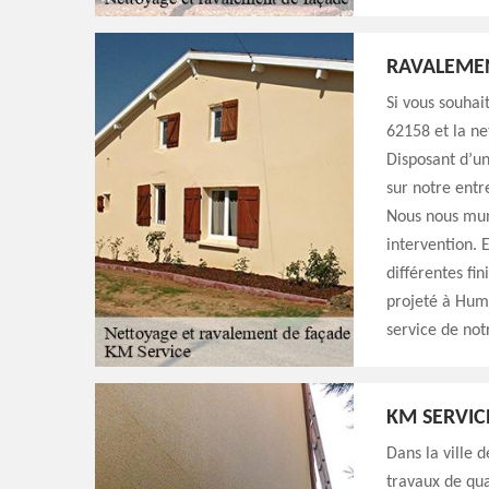
RAVALEMEN
Si vous souha
62158 et la n
Disposant d’u
sur notre entr
Nous nous muni
intervention. 
différentes fin
projeté à Humb
service de not
KM SERVIC
Dans la ville
travaux de qua