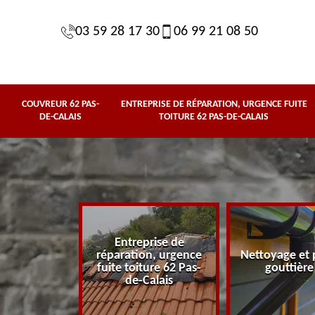
03 59 28 17 30
06 99 21 08 50
COUVREUR 62 PAS-
ENTREPRISE DE RÉPARATION, URGENCE FUITE
DE-CALAIS
TOITURE 62 PAS-DE-CALAIS
Entreprise de
62 Pas-de-
réparation, urgence
Nettoyage et 
lais
fuite toiture 62 Pas-
gouttière
de-Calais