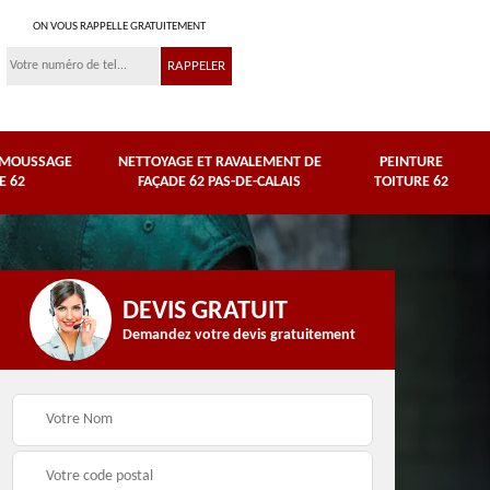
ON VOUS RAPPELLE GRATUITEMENT
ÉMOUSSAGE
NETTOYAGE ET RAVALEMENT DE
PEINTURE
E 62
FAÇADE 62 PAS-DE-CALAIS
TOITURE 62
DEVIS GRATUIT
Demandez votre devis gratuitement
Nettoyage et
e
ravalement de façade
Peinture toiture 62
62 Pas-de-Calais