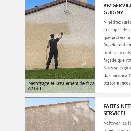
KM SERVIC
GUIGNY
N’hésitez surt
s’occuper de v
que profession
façade tout en
professionnels
façade que vou
Nous vous gara
du charme à l’
performances 
FAITES NE
SERVICE!
Nettoyer les f