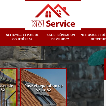
NETTOYAGE ET POSE DE
POSE ET RÉPARATION
NETTOYAGE ET D
GOUTTIÈRE 62
DE VELUX 62
DE TOITUR
Nettoyage et
pose de
Pose et réparation de
démoussage d
 62
velux 62
toiture 62