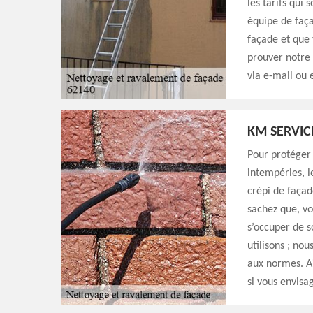
les tarifs qui 
équipe de faça
façade et que 
prouver notre 
via e-mail ou 
KM SERVIC
Pour protéger 
intempéries, l
crépi de façad
sachez que, v
s’occuper de s
utilisons ; no
aux normes. Ai
si vous envisa