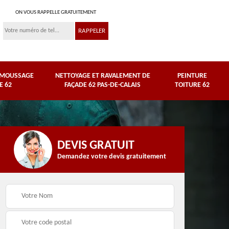
ON VOUS RAPPELLE GRATUITEMENT
ÉMOUSSAGE
NETTOYAGE ET RAVALEMENT DE
PEINTURE
E 62
FAÇADE 62 PAS-DE-CALAIS
TOITURE 62
DEVIS GRATUIT
Demandez votre devis gratuitement
Nettoyage et
e
ravalement de façade
Peinture toiture 62
62 Pas-de-Calais