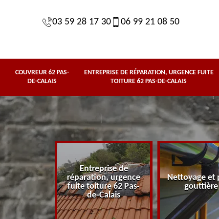
03 59 28 17 30
06 99 21 08 50
COUVREUR 62 PAS-
ENTREPRISE DE RÉPARATION, URGENCE FUITE
DE-CALAIS
TOITURE 62 PAS-DE-CALAIS
Entreprise de
62 Pas-de-
réparation, urgence
Nettoyage et 
lais
fuite toiture 62 Pas-
gouttière
de-Calais