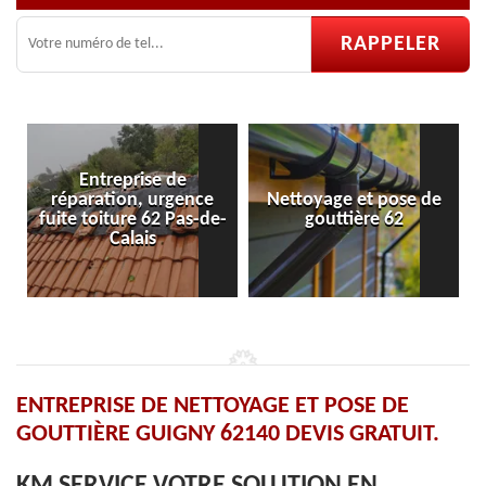
ise de
, urgence
Nettoyage et pose de
Pose et réparati
 62 Pas-de-
gouttière 62
velux 62
is
ENTREPRISE DE NETTOYAGE ET POSE DE
GOUTTIÈRE GUIGNY 62140 DEVIS GRATUIT.