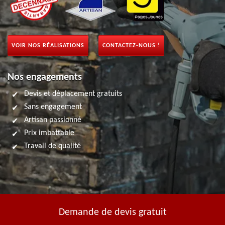
VOIR NOS RÉALISATIONS
CONTACTEZ-NOUS !
Nos engagements
Devis et déplacement gratuits
Sans engagement
Artisan passionné
Prix imbattable
Travail de qualité
Demande de devis gratuit