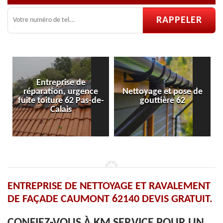
Entreprise de
réparation, urgence
Nettoyage et pose de
Pose
fuite toiture 62 Pas-de-
gouttière 62
Calais
ENTREPRISE DE NETTOYAGE ET RAVALEMENT
DE FAÇADE CAUMONT 62140 DEVIS GRATUIT.