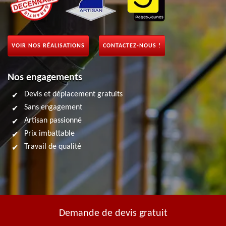
VOIR NOS RÉALISATIONS
CONTACTEZ-NOUS !
Nos engagements
Devis et déplacement gratuits
Sans engagement
Artisan passionné
Prix imbattable
Travail de qualité
Demande de devis gratuit