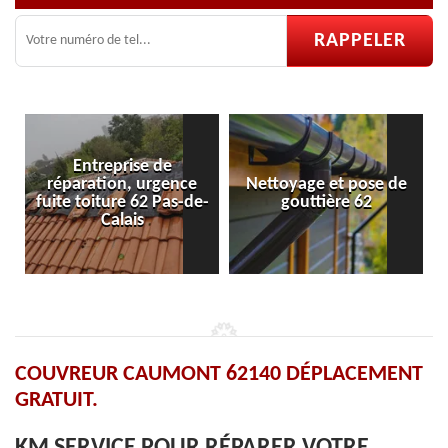
e
Nettoyage et pose de
Pose et réparation de
de-
gouttière 62
velux 62
COUVREUR CAUMONT 62140 DÉPLACEMENT
GRATUIT.