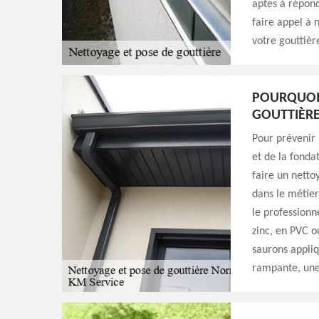
aptes à répond
faire appel à 
votre gouttièr
POURQUOI 
GOUTTIÈRE
Pour prévenir l
et de la fonda
faire un netto
dans le métier
le professionne
zinc, en PVC o
saurons appli
rampante, une