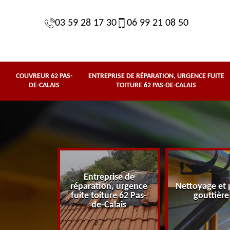
03 59 28 17 30
06 99 21 08 50
COUVREUR 62 PAS-
ENTREPRISE DE RÉPARATION, URGENCE FUITE
DE-CALAIS
TOITURE 62 PAS-DE-CALAIS
Entreprise de
62 Pas-de-
réparation, urgence
Nettoyage et 
lais
fuite toiture 62 Pas-
gouttière
de-Calais