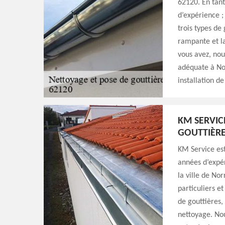
62120. En tant
d’expérience ;
trois types de
rampante et la
vous avez, nou
adéquate à No
installation de
KM SERVIC
GOUTTIÈR
KM Service est
années d’expé
la ville de No
particuliers e
de gouttières,
nettoyage. Nou