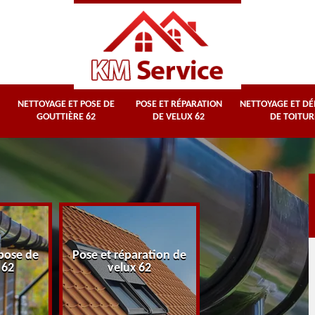
NETTOYAGE ET POSE DE
POSE ET RÉPARATION
NETTOYAGE ET D
GOUTTIÈRE 62
DE VELUX 62
DE TOITUR
Nettoyage et
pose de
Pose et réparation de
démoussage d
 62
velux 62
toiture 62