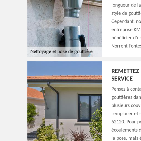
longueur de la
style de goutt
Cependant, nou
entreprise KM 
bénéficier d’u
Norrent Fontes
REMETTEZ 
SERVICE
Pensez à conta
gouttières dan
plusieurs couv
remplacer et s
62120. Pour pr
écoulements d’
la pose, mais 