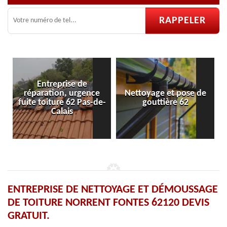
Nettoyage et pose de
Pose et réparation de
-
gouttière 62
velux 62
ENTREPRISE DE NETTOYAGE ET DÉMOUSSAGE
DE TOITURE NORRENT FONTES 62120 DEVIS
GRATUIT.