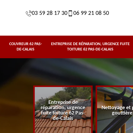
03 59 28 17 30
06 99 21 08 50
COUVREUR 62 PAS-
ENTREPRISE DE RÉPARATION, URGENCE FUITE
DE-CALAIS
TOITURE 62 PAS-DE-CALAIS
Entreprise de
62 Pas-de-
réparation, urgence
Nettoyage et 
lais
fuite toiture 62 Pas-
gouttière
de-Calais