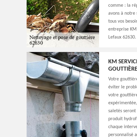
comme : la rép
avons à notre 
tous vos besoi
entreprise KM 
Lefaux 62630.
KM SERVIC
GOUTTIÈRE
Votre gouttièr
éviter le prob
votre gouttièr
expérimentée, 
saletés seron
produit hydrof
chaque interve
personnalisé a