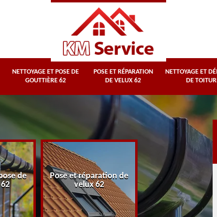
NETTOYAGE ET POSE DE
POSE ET RÉPARATION
NETTOYAGE ET D
GOUTTIÈRE 62
DE VELUX 62
DE TOITUR
Nettoyage et
pose de
Pose et réparation de
démoussage d
 62
velux 62
toiture 62