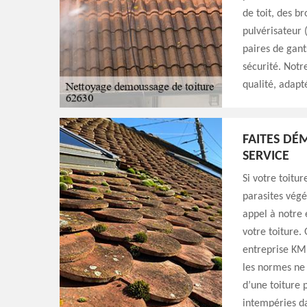
de toit, des b
pulvérisateur 
paires de gant
sécurité. Notr
qualité, adapt
FAITES DÉ
SERVICE
Si votre toitu
parasites végé
appel à notre
votre toiture.
entreprise KM 
les normes ne 
d’une toiture 
intempéries da