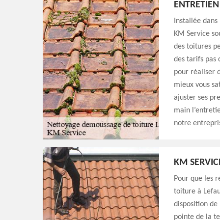
ENTRETIEN
Installée dans
KM Service sou
des toitures p
des tarifs pas
pour réaliser 
mieux vous sat
ajuster ses pr
main l’entreti
notre entrepri
KM SERVIC
Pour que les r
toiture à Lefa
disposition de
pointe de la t