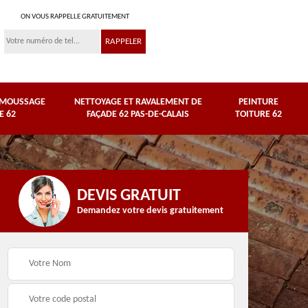
ON VOUS RAPPELLE GRATUITEMENT
ÉMOUSSAGE
NETTOYAGE ET RAVALEMENT DE
PEINTURE
E 62
FAÇADE 62 PAS-DE-CALAIS
TOITURE 62
DEVIS GRATUIT
Demandez votre devis gratuitement
Nettoyage et
e
ravalement de façade
Peinture toiture 62
62 Pas-de-Calais