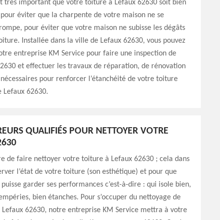
st très important que votre toiture à Lefaux 62630 soit bien
 pour éviter que la charpente de votre maison ne se
e rompe, pour éviter que votre maison ne subisse les dégâts
oiture. Installée dans la ville de Lefaux 62630, vous pouvez
tre entreprise KM Service pour faire une inspection de
62630 et effectuer les travaux de réparation, de rénovation
 nécessaires pour renforcer l’étanchéité de votre toiture
de Lefaux 62630.
EURS QUALIFIÉS POUR NETTOYER VOTRE
2630
ire de faire nettoyer votre toiture à Lefaux 62630 ; cela dans
erver l’état de votre toiture (son esthétique) et pour que
 puisse garder ses performances c’est-à-dire : qui isole bien,
tempéries, bien étanches. Pour s’occuper du nettoyage de
à Lefaux 62630, notre entreprise KM Service mettra à votre