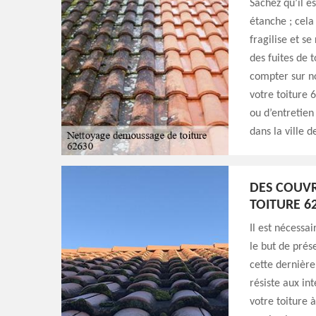
Sachez qu’il e
étanche ; cela
fragilise et s
des fuites de t
compter sur no
votre toiture 
ou d’entretien
dans la ville 
DES COUVR
TOITURE 6
Il est nécessa
le but de prés
cette dernière
résiste aux in
votre toiture 