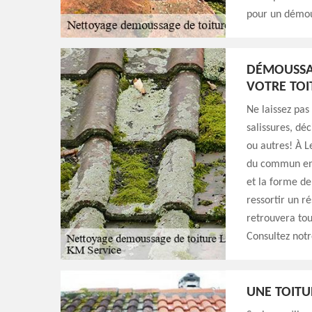
pour un démou
DÉMOUSSAG
VOTRE TOI
Ne laissez pas
salissures, dé
ou autres! À L
du commun en 
et la forme de
ressortir un r
retrouvera tou
Consultez notr
UNE TOITU