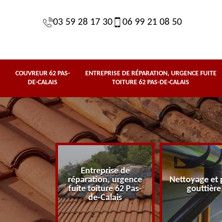
03 59 28 17 30
06 99 21 08 50
COUVREUR 62 PAS-
ENTREPRISE DE RÉPARATION, URGENCE FUITE
DE-CALAIS
TOITURE 62 PAS-DE-CALAIS
Entreprise de
62 Pas-de-
réparation, urgence
Nettoyage et 
lais
fuite toiture 62 Pas-
gouttière
de-Calais