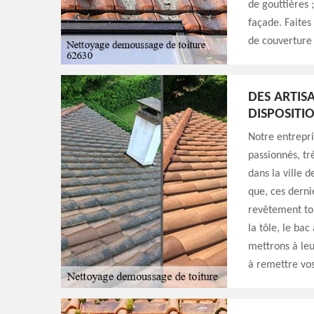
de gouttières 
façade. Faites
de couverture
DES ARTIS
DISPOSITI
Notre entrepri
passionnés, tr
dans la ville 
que, ces derni
revêtement toit
la tôle, le bac
mettrons à leu
à remettre vos