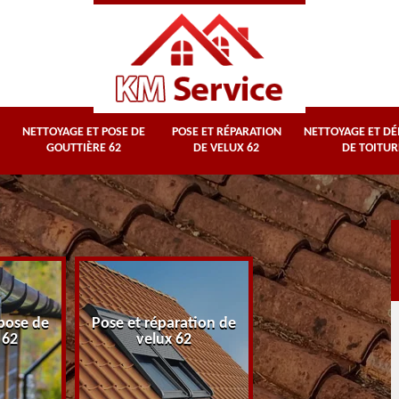
NETTOYAGE ET POSE DE
POSE ET RÉPARATION
NETTOYAGE ET D
GOUTTIÈRE 62
DE VELUX 62
DE TOITUR
Nettoyage et
pose de
Pose et réparation de
démoussage d
 62
velux 62
toiture 62