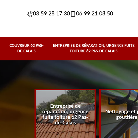
03 59 28 17 30
06 99 21 08 50
COUVREUR 62 PAS-
ENTREPRISE DE RÉPARATION, URGENCE FUITE
DE-CALAIS
TOITURE 62 PAS-DE-CALAIS
Entreprise de
62 Pas-de-
réparation, urgence
Nettoyage et 
lais
fuite toiture 62 Pas-
gouttière
de-Calais