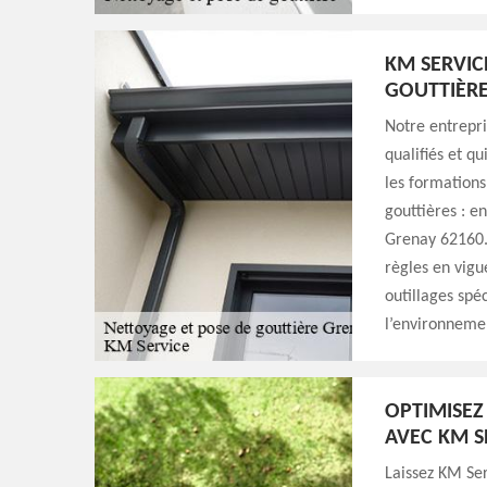
KM SERVIC
GOUTTIÈR
Notre entrepri
qualifiés et q
les formations
gouttières : en
Grenay 62160.
règles en vigu
outillages spéc
l’environnemen
OPTIMISEZ
AVEC KM S
Laissez KM Ser