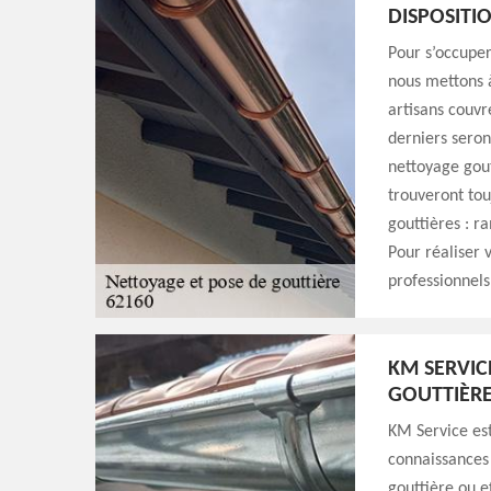
DISPOSITI
Pour s’occuper
nous mettons à
artisans couvr
derniers seron
nettoyage gou
trouveront tou
gouttières : 
Pour réaliser 
professionnels
KM SERVIC
GOUTTIÈR
KM Service est
connaissances 
gouttière ou 