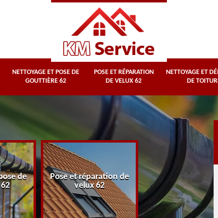
NETTOYAGE ET POSE DE
POSE ET RÉPARATION
NETTOYAGE ET D
GOUTTIÈRE 62
DE VELUX 62
DE TOITUR
Nettoyage et
pose de
Pose et réparation de
démoussage d
 62
velux 62
toiture 62