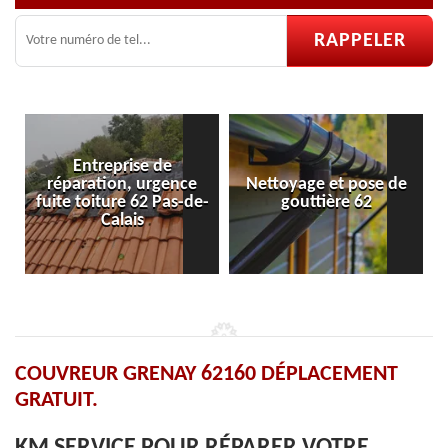
eprise de
ion, urgence
Nettoyage et pose de
Pose et répar
ture 62 Pas-de-
gouttière 62
velux 
Calais
COUVREUR GRENAY 62160 DÉPLACEMENT
GRATUIT.