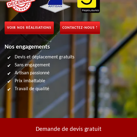
VOIR NOS RÉALISATIONS
CONTACTEZ-NOUS !
Nos engagements
Devis et déplacement gratuits
Sans engagement
Artisan passionné
Prix imbattable
Travail de qualité
Demande de devis gratuit