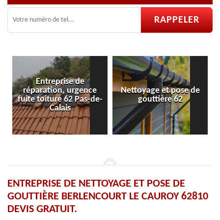
Entreprise de
réparation, urgence
Nettoyage et pose de
Pose e
ite toiture 62 Pas-de-
gouttière 62
Calais
ENTREPRISE DE NETTOYAGE ET POSE DE
GOUTTIÈRE BERLENCOURT LE CAUROY 62810
DEVIS GRATUIT.