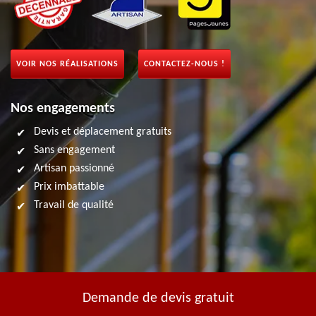
VOIR NOS RÉALISATIONS
CONTACTEZ-NOUS !
Nos engagements
Devis et déplacement gratuits
Sans engagement
Artisan passionné
Prix imbattable
Travail de qualité
Demande de devis gratuit