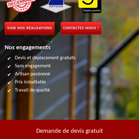
VOIR NOS RÉALISATIONS
CONTACTEZ-NOUS !
Nos engagements
Devis et déplacement gratuits
Sans engagement
Artisan passionné
Prix imbattable
Travail de qualité
Demande de devis gratuit