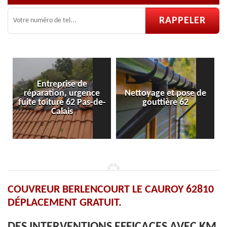
e
Nettoyage et pose de
Pose et réparation de
e-
gouttière 62
velux 62
COUVREUR BERLENCOURT LE CAUROY 62810
DÉPLACEMENT GRATUIT.