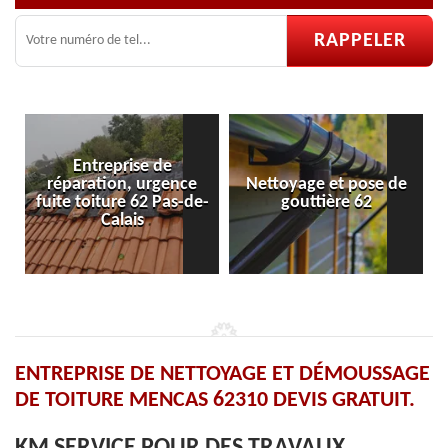
Entreprise de
paration, urgence
Nettoyage et pose de
Pose et r
e toiture 62 Pas-de-
gouttière 62
ve
Calais
ENTREPRISE DE NETTOYAGE ET DÉMOUSSAGE
DE TOITURE MENCAS 62310 DEVIS GRATUIT.