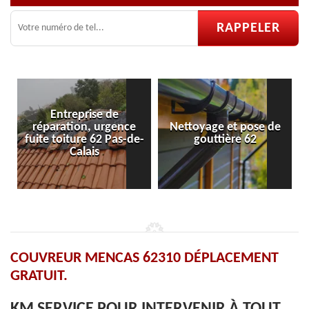
ce
Nettoyage et pose de
Pose et réparation de
-de-
gouttière 62
velux 62
COUVREUR MENCAS 62310 DÉPLACEMENT
GRATUIT.