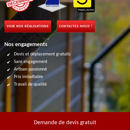
VOIR NOS RÉALISATIONS
CONTACTEZ-NOUS !
Nos engagements
Devis et déplacement gratuits
Sans engagement
Artisan passionné
Prix imbattable
Travail de qualité
Demande de devis gratuit