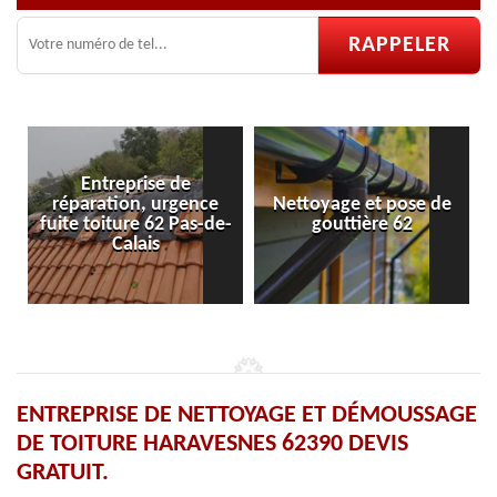
ise de
, urgence
Nettoyage et pose de
Pose et réparati
 62 Pas-de-
gouttière 62
velux 62
is
ENTREPRISE DE NETTOYAGE ET DÉMOUSSAGE
DE TOITURE HARAVESNES 62390 DEVIS
GRATUIT.