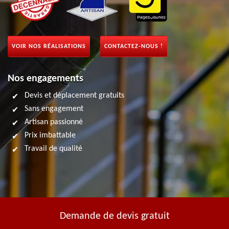
VOIR NOS RÉALISATIONS
CONTACTEZ-NOUS !
Nos engagements
Devis et déplacement gratuits
Sans engagement
Artisan passionné
Prix imbattable
Travail de qualité
Demande de devis gratuit