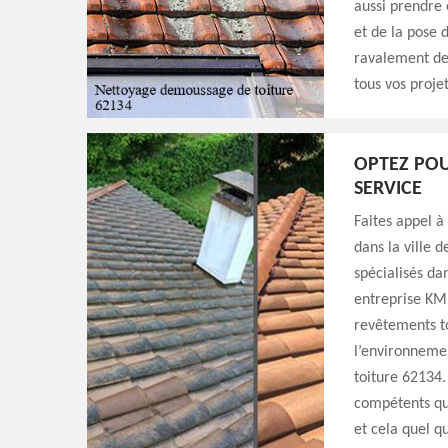
aussi prendre 
et de la pose 
ravalement de
tous vos proje
OPTEZ POU
SERVICE
Faites appel à
dans la ville
spécialisés da
entreprise KM 
revêtements to
l’environnemen
toiture 62134.
compétents qui
et cela quel q