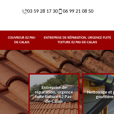
03 59 28 17 30
06 99 21 08 50
COUVREUR 62 PAS-
ENTREPRISE DE RÉPARATION, URGENCE FUITE
DE-CALAIS
TOITURE 62 PAS-DE-CALAIS
Entreprise de
62 Pas-de-
réparation, urgence
Nettoyage et 
lais
fuite toiture 62 Pas-
gouttière
de-Calais