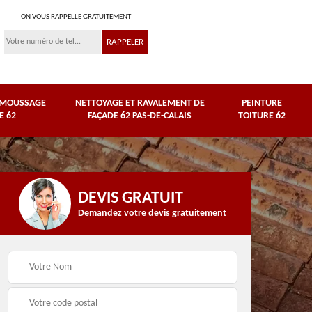
ON VOUS RAPPELLE GRATUITEMENT
ÉMOUSSAGE
NETTOYAGE ET RAVALEMENT DE
PEINTURE
E 62
FAÇADE 62 PAS-DE-CALAIS
TOITURE 62
DEVIS GRATUIT
Demandez votre devis gratuitement
Nettoyage et
e
ravalement de façade
Peinture toiture 62
62 Pas-de-Calais