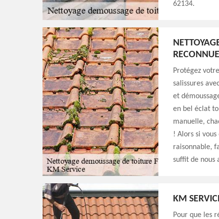
62134.
NETTOYAGE
RECONNUE 
Protégez votre
salissures ave
et démoussage 
en bel éclat t
manuelle, cha
! Alors si vous
raisonnable, f
suffit de nous
KM SERVIC
Pour que les r