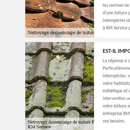
les normes ne 
d’une toiture 
intempéries da
à KM Service 
EST-IL IM
La réponse à c
Particulièreme
intempéries, v
votre habitati
esthétique et s
intervention a
votre toiture 
entreprise KM 
vos besoins.