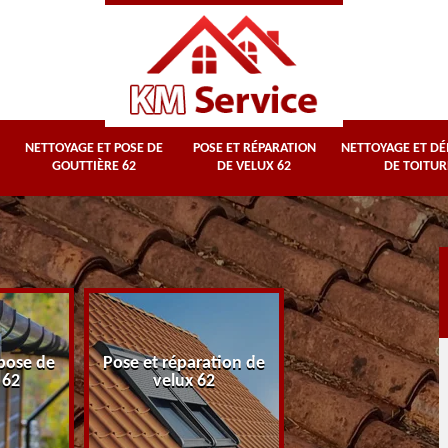
NETTOYAGE ET POSE DE
POSE ET RÉPARATION
NETTOYAGE ET D
GOUTTIÈRE 62
DE VELUX 62
DE TOITUR
Nettoyage et
pose de
Pose et réparation de
démoussage d
 62
velux 62
toiture 62