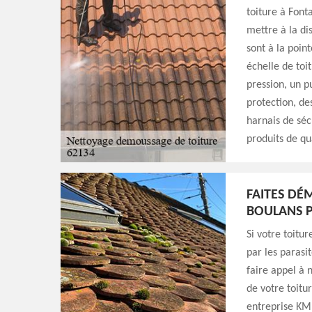
toiture à Font
mettre à la di
sont à la poin
échelle de toi
pression, un p
protection, de
harnais de séc
produits de qu
FAITES DÉ
BOULANS P
Si votre toit
par les parasi
faire appel à
de votre toitu
entreprise KM 