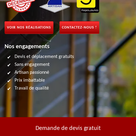
VOIR NOS RÉALISATIONS
CONTACTEZ-NOUS !
Nos engagements
Devis et déplacement gratuits
Sans engagement
Artisan passionné
Prix imbattable
Travail de qualité
Demande de devis gratuit