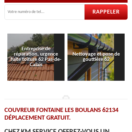
ce
Nettoyage et pose de
Pose et réparation de
-de-
gouttière 62
velux 62
COUVREUR FONTAINE LES BOULANS 62134
DÉPLACEMENT GRATUIT.