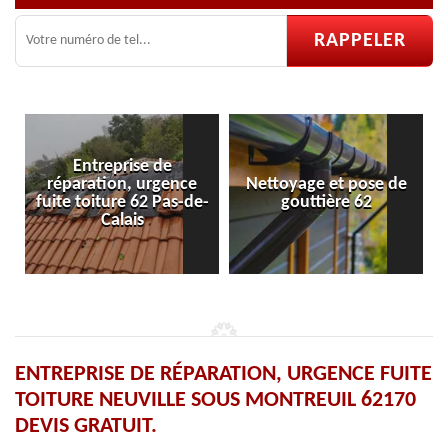
Entreprise de
ration, urgence
Nettoyage et pose de
Pose et ré
toiture 62 Pas-de-
gouttière 62
vel
Calais
ENTREPRISE DE RÉPARATION, URGENCE FUITE
TOITURE NEUVILLE SOUS MONTREUIL 62170
DEVIS GRATUIT.