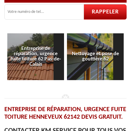
nce
Nettoyage et pose de
Pose et réparation de
s-de-
gouttière 62
velux 62
ENTREPRISE DE RÉPARATION, URGENCE FUITE
TOITURE HENNEVEUX 62142 DEVIS GRATUIT.