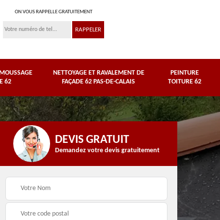
ON VOUS RAPPELLE GRATUITEMENT
ÉMOUSSAGE
NETTOYAGE ET RAVALEMENT DE
PEINTURE
E 62
FAÇADE 62 PAS-DE-CALAIS
TOITURE 62
DEVIS GRATUIT
Demandez votre devis gratuitement
Nettoyage et
e
ravalement de façade
Peinture toiture 62
62 Pas-de-Calais