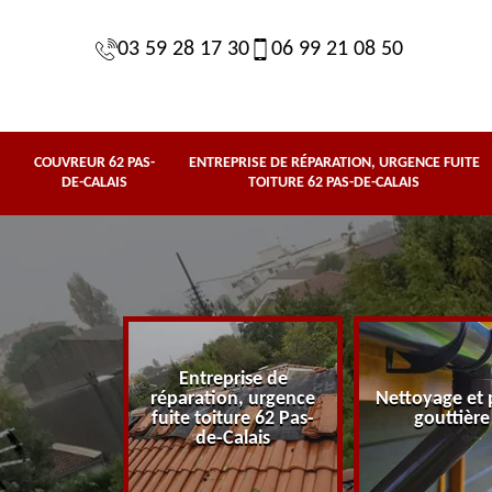
03 59 28 17 30
06 99 21 08 50
COUVREUR 62 PAS-
ENTREPRISE DE RÉPARATION, URGENCE FUITE
DE-CALAIS
TOITURE 62 PAS-DE-CALAIS
Entreprise de
62 Pas-de-
réparation, urgence
Nettoyage et 
lais
fuite toiture 62 Pas-
gouttière
de-Calais