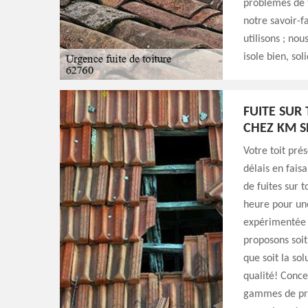
problèmes de t
notre savoir-fa
utilisons ; no
isole bien, so
FUITE SUR
CHEZ KM S
Votre toit pré
délais en fais
de fuites sur 
heure pour un
expérimentée e
proposons soi
que soit la so
qualité! Conce
gammes de prix