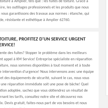
oiture à Amplier, tels que : les fuites de toiture. Grâce à
ire, les outillages professionnels et les produits que nous
us vous garantissons des travaux aux normes : étanche, qui
lide, résistante et esthétique à Amplier 62760.
 TOITURE, PROFITEZ D'UN SERVICE URGENT
ERVICE!
sente des fuites? Stopper le problème dans les meilleurs
ant appel à KM Service! Entreprise spécialiste en réparation
toiture, nous sommes disponibles à tout moment et à toute
e intervention d'urgence! Nous intervenons avec une équipe
t des équipements de sécurité, suivant le cas, nous vous
t une réparation immédiate soit une pose de bâche! Quel
lution adoptée, sachez que vous obtiendrez un résultat de
rnant les tarifs, consultez notre site et découvrez nos
. Devis gratuit, faites-nous part de vos besoins et nous