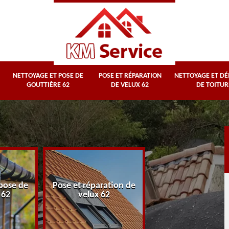
NETTOYAGE ET POSE DE
POSE ET RÉPARATION
NETTOYAGE ET D
GOUTTIÈRE 62
DE VELUX 62
DE TOITUR
Nettoyage et
pose de
Pose et réparation de
démoussage d
 62
velux 62
toiture 62