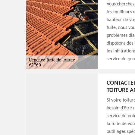
Vous cherchez
les meilleurs d
hauteur de vos
fuite, nous vou
problèmes diag
disposons des
les infiltratio
service de qua
CONTACTER
TOITURE A
Si votre toitu
besoin d’être 
service de not
la fuite de vot
outillages spé