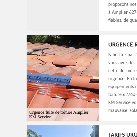
proposons nos 
à Amplier 6276
fiables, de qu
URGENCE R
N’hésitez pas 
vous avez des
cette dernière
urgence. En ta
équipements né
toiture 62760 
KM Service vou
mauvaise isola
TARIFS UR