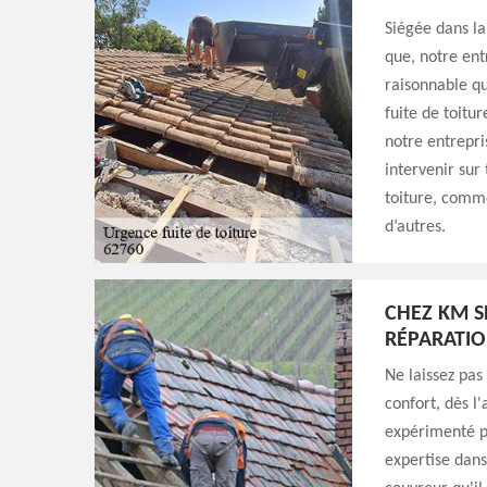
Siégée dans la
que, notre ent
raisonnable qu
fuite de toitu
notre entrepri
intervenir sur
toiture, comme 
d’autres.
CHEZ KM S
RÉPARATIO
Ne laissez pas
confort, dès l'
expérimenté po
expertise dans