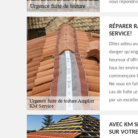
vous répondron
RÉPARER R
SERVICE!
Dîtes adieu a
danger qu'eng
heureux d'offr
tous les envir
commençons to
Ne vous en fai
cas de fuite u
par un excelle
AVEC KM S
SUR VOTRE