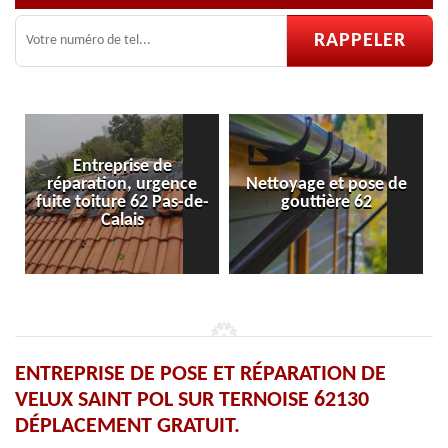
Entreprise de
éparation, urgence
Nettoyage et pose de
Pose et
te toiture 62 Pas-de-
gouttière 62
v
Calais
ENTREPRISE DE POSE ET RÉPARATION DE
VELUX SAINT POL SUR TERNOISE 62130
DÉPLACEMENT GRATUIT.