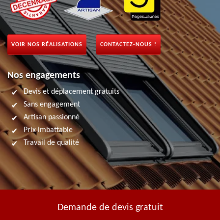
VOIR NOS RÉALISATIONS
CONTACTEZ-NOUS !
Nos engagements
Devis et déplacement gratuits
Sans engagement
Artisan passionné
Prix imbattable
Travail de qualité
Demande de devis gratuit