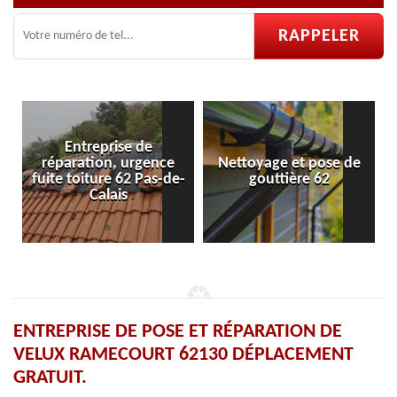
ntreprise de
ation, urgence
Nettoyage et pose de
Pose et rép
oiture 62 Pas-de-
gouttière 62
velu
Calais
ENTREPRISE DE POSE ET RÉPARATION DE
VELUX RAMECOURT 62130 DÉPLACEMENT
GRATUIT.