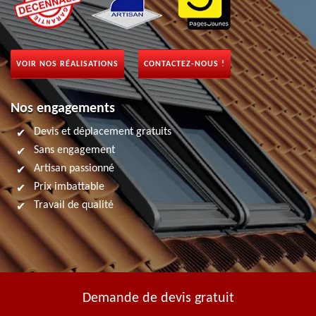
VOIR NOS RÉALISATIONS
CONTACTEZ-NOUS !
Nos engagements
Devis et déplacement gratuits
Sans engagement
Artisan passionné
Prix imbattable
Travail de qualité
Demande de devis gratuit